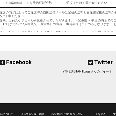
info@resistant.jpを受信可能設定にして、ご注文またはお問合せください。
ご注文の内容によってご注文時の自動送信メールに記載の送料と受注確定後の送料が
めご了承ください。
時節柄、出荷スケジュールを変更させていただきます。 ＜変更前＞ 平日15時までの
 平日15時までのご入金確認で、翌営業日の出荷。 出荷業務は平日のみとなります。 
い。
のモデルチェンジを果たしたPEDAL STRAP G3
カラーラインナップが増えたため
締め切ります。
のHOPEとBOND
の予約を開始しました。
のモデルチェンジを果たしたPEDAL STRAP G3
の在庫が完売したため、予約販売
す。
のモデルチェンジを果たしたPEDAL STRAP G3
を20日正午（お昼12時）から販売
のSTASH ROLL
が入荷しました。
Facebook
Twitter
LET商品
が入荷しました。
のMESSENTIAL POUCH
の在庫分販売とカラーオーダー受付を開始しました。
に商品が入荷しました。
@RESISTANTbagsさんのツイート
Pocket
の在庫分が完売した為、次回予約受付を開始しました。
 Pocket
が少量ですが、入荷しました。
ンガー、ボトルオープナーなど多機能ツール SAVER TITAN
が入荷しました。
 Pocket
の受注生産受付を開始しました。
UTHENTIC（V2）PRO
・
THE AUTHENTIC（V2）
の受注生産受付を開始しました。
入荷しました。
Wallet
を販売します。
すが、HIPPO HANGER在庫分
を販売します。
予約を開始しました。数量に達した場合は締め切りとなります。
UTHENTIC（V2）PRO
・
THE AUTHENTIC（V2）
の受注生産受付を開始しました。
送料について
メルマガ登録・解除
特定商取引法に基づく表記
カートを見る
マ