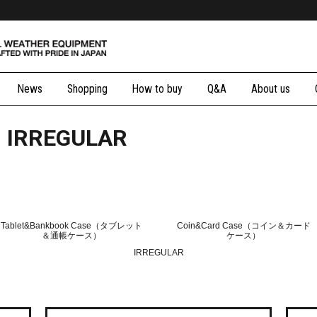
News
Shopping
How to buy
Q&A
About us
IRREGULAR
Tablet&Bankbook Case（タブレット
Coin&Card Case（コイン＆カード
＆通帳ケース）
ケース）
IRREGULAR