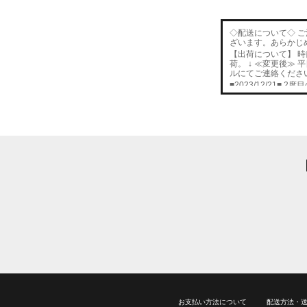
◇配送について◇ 
ざいます。あらかじ
【出荷について】 
荷。 ↓ ≪変更後≫
ルにてご連絡くださ
■2023/12/21■
2度目
数量に達した場合は
■2023/12/20■
次回分
■2023/11/21■
2度目
た場合は締め切りま
■2023/11/19■
2度目
■2023/11/17■
新商品
■2023/10/21■
OUT
■2023/10/15■
新商品
■2023/9/7■
OUTLET
■2023/9/3■
Another 
■2023/8/28■
Another
■2023/8/22■
バッグハ
■2023/4/24■
Another
■2023/3/25■
THE A
■2023/3/9■
TANK
が
■2023/1/25■
20時より
■2022/12/23■
少量で
■2022/12/12■
MATE
■2022/12/1■
THE A
お支払い方法について
配送方法・