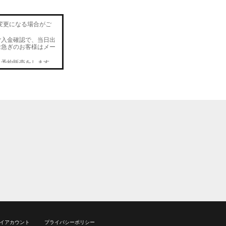
変更になる場合がご
ご入金確認で、当日出
お急ぎのお客様はメー
、予約販売をします。
をします。数量に達し
入荷します。
カラー選択可能。
カラー選択可能。
イアカウント
プライバシーポリシー