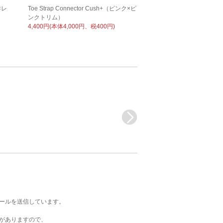
×レ
Toe Strap Connector Cush+（ピンク×ピ
Toe Strap Connecto
ンクトリム）
レー×ライトグレートリ
4,400円(本体4,000円、税400円)
4,400円(本体4,000円、
メールを送信しています。
がありますので、