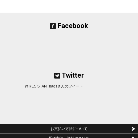
ーラインナップが増えたため、予約販売をします。数量に達した場合は締
め切ります。
■2023/12/20■
次回分のHOPEとBOND
の予約を開始しました。
■2023/11/21■
2度目のモデルチェンジを果たしたPEDAL STRAP G3
の在
庫が完売したため、予約販売をします。数量に達した場合は締め切りま
Facebook
す。
■2023/11/19■
2度目のモデルチェンジを果たしたPEDAL STRAP G3
を20
日正午（お昼12時）から販売入荷します。
■2023/11/17■
新商品のSTASH ROLL
が入荷しました。
■2023/10/21■
OUTLET商品
が入荷しました。
■2023/10/15■
新商品のMESSENTIAL POUCH
の在庫分販売とカラーオー
ダー受付を開始しました。
■2023/9/7■
OUTLET
に商品が入荷しました。
■2023/9/3■
Another Pocket
の在庫分が完売した為、次回予約受付を開始し
ました。
Twitter
■2023/8/28■
Another Pocket
が少量ですが、入荷しました。
■2023/8/22■
バッグハンガー、ボトルオープナーなど多機能ツール SAVE
R TITAN
が入荷しました。
@RESISTANTbagsさんのツイート
■2023/4/24■
Another Pocket
の受注生産受付を開始しました。
■2023/3/25■
THE AUTHENTIC（V2）PRO
・
THE AUTHENTIC（V2）
の
受注生産受付を開始しました。カラー選択可能。
■2023/3/9■
TANK
が入荷しました。
■2023/1/25■
20時よりWallet
を販売します。
■2022/12/23■
少量ですが、HIPPO HANGER在庫分
を販売します。
■2022/12/12■
MATE
予約を開始しました。数量に達した場合は締め切りと
なります。
お支払い方法について
■2022/12/1■
THE AUTHENTIC（V2）PRO
・
THE AUTHENTIC（V2）
の
受注生産受付を開始しました。カラー選択可能。