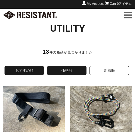
My Account
Cart
0アイテム
UTILITY
13
件の商品が見つかりました
おすすめ順
価格順
新着順