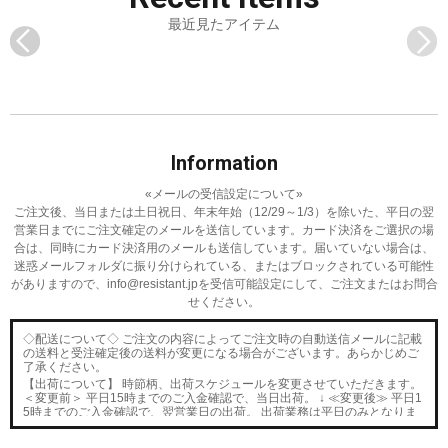
最近見たアイテム
Information
«メールの受信設定について»
ご注文後、当日または土日祝日、年末年始（12/29～1/3）を除いた、平日の翌
営業日までにご注文確定のメールを送信しています。
カード決済をご選択の場
合は、同時にカード決済用のメールも送信しています。
届いていない場合は、
迷惑メールフォルダに振り分けられている、またはブロックされている可能性
がありますので、
info@resistant.jpを受信可能設定にして、ご注文またはお問合
せください。
◇配送について◇ ご注文の内容によってご注文時の自動送信メールに記載
の送料と受注確定後の送料が変更になる場合がございます。あらかじめご
了承ください。
【出荷について】 時節柄、出荷スケジュールを変更させていただきます。
＜変更前＞ 平日15時までのご入金確認で、当日出荷。 ↓ ≪変更後≫ 平日1
5時までのご入金確認で、翌営業日の出荷。 出荷業務は平日のみとなりま
す。 お急ぎのお客様はメールにてご連絡ください。
■2023/12/21■
2度目のモデルチェンジを果たしたPEDAL STRAP G3
カラ