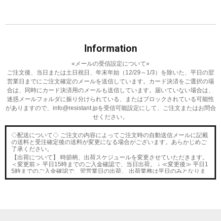
Information
«メールの受信設定について»
ご注文後、当日または土日祝日、年末年始（12/29～1/3）を除いた、平日の翌
営業日までにご注文確定のメールを送信しています。
カード決済をご選択の場
合は、同時にカード決済用のメールも送信しています。
届いていない場合は、
迷惑メールフォルダに振り分けられている、またはブロックされている可能性
がありますので、
info@resistant.jpを受信可能設定にして、ご注文またはお問合
せください。
◇配送について◇ ご注文の内容によってご注文時の自動送信メールに記載
の送料と受注確定後の送料が変更になる場合がございます。あらかじめご
了承ください。
【出荷について】 時節柄、出荷スケジュールを変更させていただきます。
＜変更前＞ 平日15時までのご入金確認で、当日出荷。 ↓ ≪変更後≫ 平日1
5時までのご入金確認で、翌営業日の出荷。 出荷業務は平日のみとなりま
す。 お急ぎのお客様はメールにてご連絡ください。
■2023/12/21■
2度目のモデルチェンジを果たしたPEDAL STRAP G3
カラ
ーラインナップが増えたため、予約販売をします。数量に達した場合は締
め切ります。
■2023/12/20■
次回分のHOPEとBOND
の予約を開始しました。
■2023/11/21■
2度目のモデルチェンジを果たしたPEDAL STRAP G3
の在