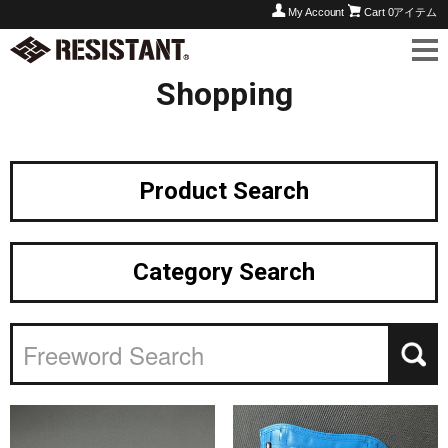
My Account
Cart
0アイテム
Shopping
Product
Search
Category
Search