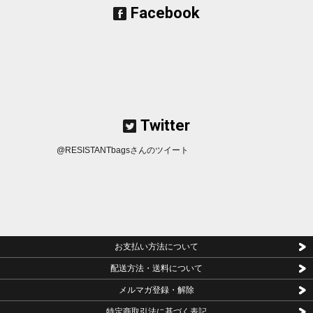
庫が完売したため、予約販売をします。数量に達した場合は締め切りま
Facebook
す。
■2023/11/19■
2度目のモデルチェンジを果たしたPEDAL STRAP G3
を20
日正午（お昼12時）から販売入荷します。
■2023/11/17■
新商品のSTASH ROLL
が入荷しました。
■2023/10/21■
OUTLET商品
が入荷しました。
■2023/10/15■
新商品のMESSENTIAL POUCH
の在庫分販売とカラーオー
ダー受付を開始しました。
■2023/9/7■
OUTLET
に商品が入荷しました。
■2023/9/3■
Another Pocket
の在庫分が完売した為、次回予約受付を開始し
ました。
Twitter
■2023/8/28■
Another Pocket
が少量ですが、入荷しました。
■2023/8/22■
バッグハンガー、ボトルオープナーなど多機能ツール SAVE
R TITAN
が入荷しました。
@RESISTANTbagsさんのツイート
■2023/4/24■
Another Pocket
の受注生産受付を開始しました。
■2023/3/25■
THE AUTHENTIC（V2）PRO
・
THE AUTHENTIC（V2）
の
受注生産受付を開始しました。カラー選択可能。
■2023/3/9■
TANK
が入荷しました。
■2023/1/25■
20時よりWallet
を販売します。
■2022/12/23■
少量ですが、HIPPO HANGER在庫分
を販売します。
■2022/12/12■
MATE
予約を開始しました。数量に達した場合は締め切りと
なります。
お支払い方法について
■2022/12/1■
THE AUTHENTIC（V2）PRO
・
THE AUTHENTIC（V2）
の
受注生産受付を開始しました。カラー選択可能。
配送方法・送料について
■2022/9/12■
少量ですが、MATEブラックカラー在庫分
を20時より販売し
ます。
メルマガ登録・解除
■2022/8/30■
新商品のROLLY
■2022/8/14■
OUTLET商品
が15時より入荷予定です。現在SOLDOUT表記
特定商取引法に基づく表記