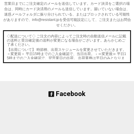
営業日までにご注文確定のメールを送信しています。
カード決済をご選択の場
合は、同時にカード決済用のメールも送信しています。
届いていない場合は、
迷惑メールフォルダに振り分けられている、またはブロックされている可能性
がありますので、
info@resistant.jpを受信可能設定にして、ご注文またはお問合
せください。
◇配送について◇ ご注文の内容によってご注文時の自動送信メールに記載
の送料と受注確定後の送料が変更になる場合がございます。あらかじめご
了承ください。
【出荷について】 時節柄、出荷スケジュールを変更させていただきます。
＜変更前＞ 平日15時までのご入金確認で、当日出荷。 ↓ ≪変更後≫ 平日1
5時までのご入金確認で、翌営業日の出荷。 出荷業務は平日のみとなりま
す。 お急ぎのお客様はメールにてご連絡ください。
■2023/12/21■
2度目のモデルチェンジを果たしたPEDAL STRAP G3
カラ
ーラインナップが増えたため、予約販売をします。数量に達した場合は締
め切ります。
■2023/12/20■
次回分のHOPEとBOND
の予約を開始しました。
■2023/11/21■
2度目のモデルチェンジを果たしたPEDAL STRAP G3
の在
庫が完売したため、予約販売をします。数量に達した場合は締め切りま
Facebook
す。
■2023/11/19■
2度目のモデルチェンジを果たしたPEDAL STRAP G3
を20
日正午（お昼12時）から販売入荷します。
■2023/11/17■
新商品のSTASH ROLL
が入荷しました。
■2023/10/21■
OUTLET商品
が入荷しました。
■2023/10/15■
新商品のMESSENTIAL POUCH
の在庫分販売とカラーオー
ダー受付を開始しました。
■2023/9/7■
OUTLET
に商品が入荷しました。
■2023/9/3■
Another Pocket
の在庫分が完売した為、次回予約受付を開始し