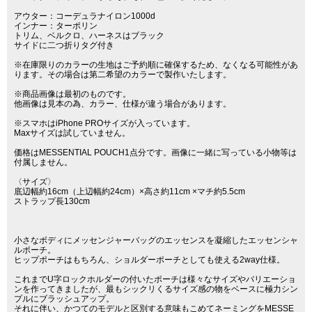
アウター：コーデュラナイロン1000d
インナー：ターポリン
トリム、ベルクロ、ハーネスはブラック
サイドに二つ折りタグ付き
※在庫限りのカラーの生地はご予約順に確保するため、なくなる可能性があ
ります。その場合は第二希望のカラーで製作いたします。
※商品画像は最初のものです。
他画像は見本の為、カラー、仕様が違う場合があります。
※スマホはiPhone PROサイズが入っています。
Maxサイズは試していません。
価格はMESSENTIAL POUCH1点分です。画像に一緒に写っている小物等は
付属しません。
〈サイズ〉
底辺幅約16cm（上辺幅約24cm）×高さ約11cm ×マチ約5.5cm
ストラップ長130cm
小さなボディにメッセンジャーバッグのエッセンスを凝縮したエッセンシャ
ルポーチ。
ヒップポーチはもちろん、ショルダーポーチとしても使える2way仕様。
これまでU字ロックホルダーの付いたポーチは様々なサイズやバリエーショ
ンを作ってきましたが、最もシックリくるサイズ感の物をベースに極力シン
プルにブラッシュアップ。
それに伴い、かつてのモデルと区別する意味もこめてネーミングをMESSE