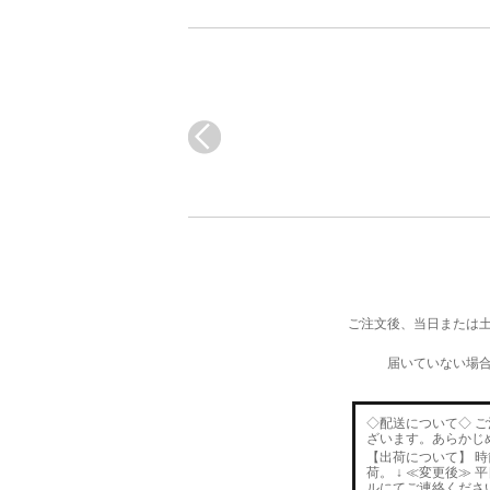
ご注文後、当日または土
届いていない場
◇配送について◇ 
ざいます。あらかじ
【出荷について】 
荷。 ↓ ≪変更後≫
ルにてご連絡くださ