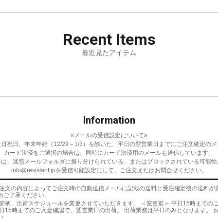
Recent
Items
最近見たアイテム
Information
«メールの受信設定について»
日祝日、年末年始（12/29～1/3）を除いた、平日の翌営業日までにご注文確定の
カード決済をご選択の場合は、同時にカード決済用のメールも送信しています。
合は、迷惑メールフォルダに振り分けられている、またはブロックされている可能性
info@resistant.jpを受信可能設定にして、ご注文またはお問合せください。
ご注文の内容によってご注文時の自動送信メールに記載の送料と受注確定後の送料が
めご了承ください。
時節柄、出荷スケジュールを変更させていただきます。 ＜変更前＞ 平日15時までの
 平日15時までのご入金確認で、翌営業日の出荷。 出荷業務は平日のみとなります。 
い。