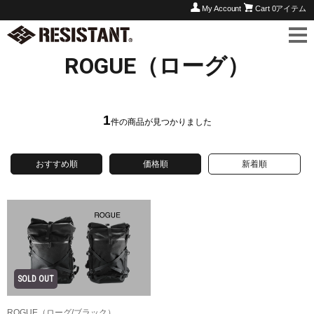
My Account
Cart
0アイテム
ROGUE（ローグ）
1
件の商品が見つかりました
おすすめ順
価格順
新着順
ROGUE（ローグ/ブラック）