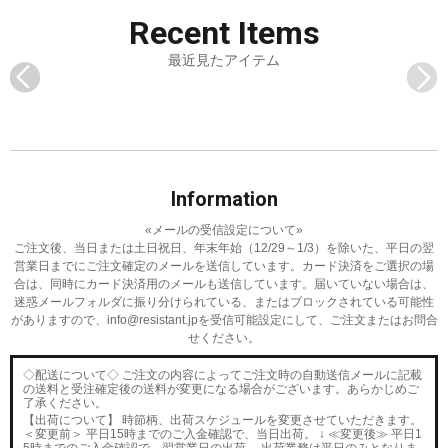
Recent
Items
最近見たアイテム
Information
«メールの受信設定について»
ご注文後、当日または土日祝日、年末年始（12/29～1/3）を除いた、平日の翌
営業日までにご注文確定のメールを送信しています。
カード決済をご選択の場
合は、同時にカード決済用のメールも送信しています。
届いていない場合は、
迷惑メールフォルダに振り分けられている、またはブロックされている可能性
がありますので、
info@resistant.jpを受信可能設定にして、ご注文またはお問合
せください。
◇配送について◇ ご注文の内容によってご注文時の自動送信メールに記載
の送料と受注確定後の送料が変更になる場合がございます。あらかじめご
了承ください。
【出荷について】 時節柄、出荷スケジュールを変更させていただきます。
＜変更前＞ 平日15時までのご入金確認で、当日出荷。 ↓ ≪変更後≫ 平日1
5時までのご入金確認で、翌営業日の出荷。 出荷業務は平日のみとなりま