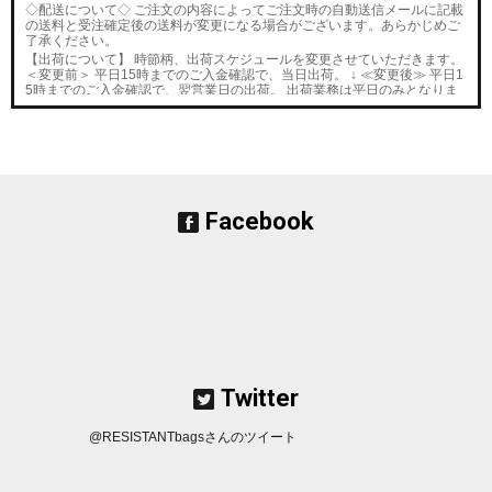
◇配送について◇ ご注文の内容によってご注文時の自動送信メールに記載
の送料と受注確定後の送料が変更になる場合がございます。あらかじめご
了承ください。
【出荷について】 時節柄、出荷スケジュールを変更させていただきます。
＜変更前＞ 平日15時までのご入金確認で、当日出荷。 ↓ ≪変更後≫ 平日1
5時までのご入金確認で、翌営業日の出荷。 出荷業務は平日のみとなりま
す。 お急ぎのお客様はメールにてご連絡ください。
■2023/12/21■
2度目のモデルチェンジを果たしたPEDAL STRAP G3
カラ
ーラインナップが増えたため、予約販売をします。数量に達した場合は締
め切ります。
■2023/12/20■
次回分のHOPEとBOND
の予約を開始しました。
■2023/11/21■
2度目のモデルチェンジを果たしたPEDAL STRAP G3
の在
庫が完売したため、予約販売をします。数量に達した場合は締め切りま
Facebook
す。
■2023/11/19■
2度目のモデルチェンジを果たしたPEDAL STRAP G3
を20
日正午（お昼12時）から販売入荷します。
■2023/11/17■
新商品のSTASH ROLL
が入荷しました。
■2023/10/21■
OUTLET商品
が入荷しました。
■2023/10/15■
新商品のMESSENTIAL POUCH
の在庫分販売とカラーオー
ダー受付を開始しました。
■2023/9/7■
OUTLET
に商品が入荷しました。
■2023/9/3■
Another Pocket
の在庫分が完売した為、次回予約受付を開始し
ました。
Twitter
■2023/8/28■
Another Pocket
が少量ですが、入荷しました。
■2023/8/22■
バッグハンガー、ボトルオープナーなど多機能ツール SAVE
R TITAN
が入荷しました。
@RESISTANTbagsさんのツイート
■2023/4/24■
Another Pocket
の受注生産受付を開始しました。
■2023/3/25■
THE AUTHENTIC（V2）PRO
・
THE AUTHENTIC（V2）
の
受注生産受付を開始しました。カラー選択可能。