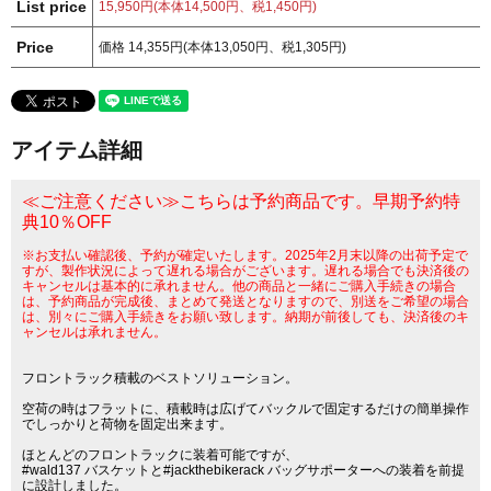
List price
15,950円(本体14,500円、税1,450円)
Price
価格 14,355円(本体13,050円、税1,305円)
アイテム詳細
≪ご注意ください≫こちらは予約商品です。早期予約特
典10％OFF
※お支払い確認後、予約が確定いたします。2025年2月末以降の出荷予定で
すが、製作状況によって遅れる場合がございます。遅れる場合でも決済後の
キャンセルは基本的に承れません。他の商品と一緒にご購入手続きの場合
は、予約商品が完成後、まとめて発送となりますので、別送をご希望の場合
は、別々にご購入手続きをお願い致します。納期が前後しても、決済後のキ
ャンセルは承れません。
フロントラック積載のベストソリューション。
空荷の時はフラットに、積載時は広げてバックルで固定するだけの簡単操作
でしっかりと荷物を固定出来ます。
ほとんどのフロントラックに装着可能ですが、
#wald137 バスケットと#jackthebikerack バッグサポーターへの装着を前提
に設計しました。