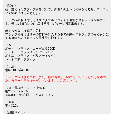
《詳細》
折り畳まれたフラップを伸ばして、簀巻きのように荷物をくるみ、ストラッ
プで締め上げて固定します。
ラックへの取り付けは底面にダブルアジャスト可能なストラップが縦に3
本、横に1本配置され、工具不要でガッチリ固定出来ます。
ボトム部分には厚手の芯材
フラップ部分には薄手の芯材を封入する事で振動やストラップの締め付けに
よる荷物へのダメージを最小限に抑えます。
〈カラー〉
ボディ：ブラック（コーデュラ500D）
インナー：ブラック（X-PAC VX03）
ボトム：ブラック（バリスティック）
ハーネス類：ブラック
〈寸法〉
縦60cm / 横33cm
※バッグ等は別売です。また、積載画像と一緒に写っているものは見本の
為、カラーが違う場合がございます。ご注意ください。
〈折り畳み時寸法(三つ折り)〉
縦20.5cm / 横33cm
※wald137の底面にジャストフィット
〈重量〉
平均310g
〈対応サイズ〉